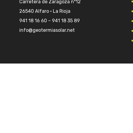
Carretera de Zaragoza nº12
26540 Alfaro · La Rioja
941 18 16 60
–
941 18 35 89
info@geotermiasolar.net