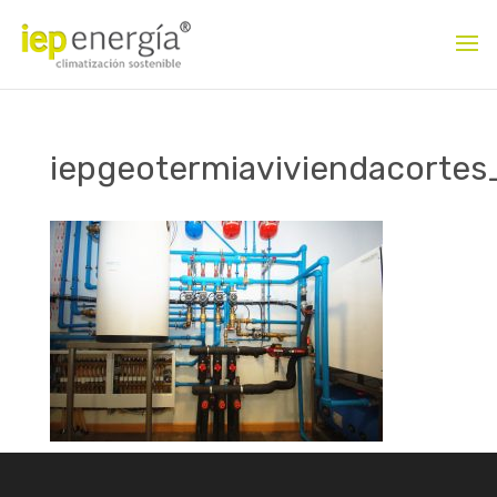
iepgeotermiaviviendacorte