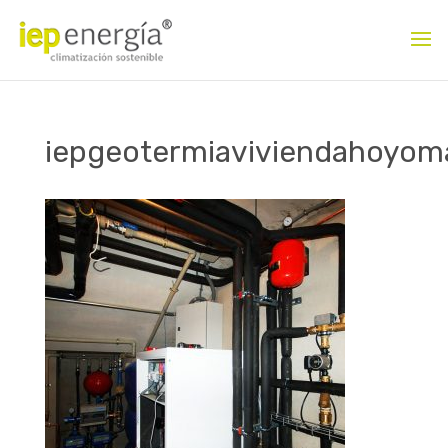
iepgeotermiaviviendahoyo