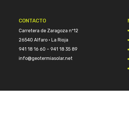
CONTACTO
Carretera de Zaragoza nº12
26540 Alfaro · La Rioja
941 18 16 60
–
941 18 35 89
info@geotermiasolar.net